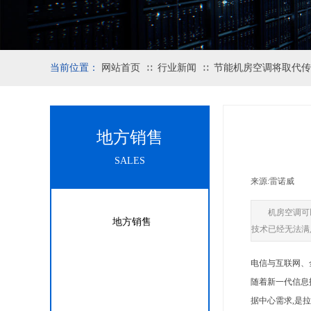
当前位置：
网站首页
行业新闻
节能机房空调将取代传
∷
∷
地方销售
SALES
来源:
雷诺威
|
机房空调可
地方销售
技术已经无法满
电信与互联网、
随着新一代信息
据中心需求,是