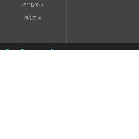
行间级空调
机架空调
粤ICP备11094402号
电梯控制柜
石屏豆腐