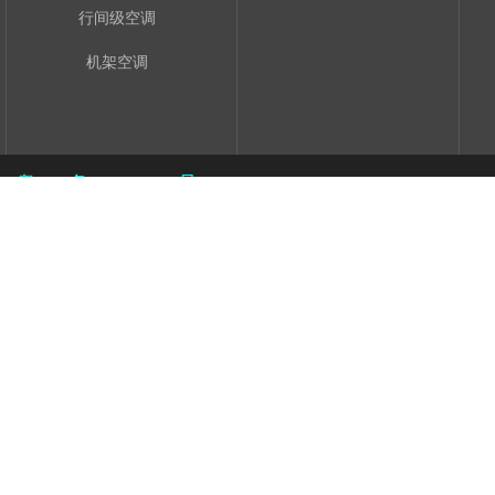
行间级空调
机架空调
粤ICP备11094402号
电梯控制柜
石屏豆腐