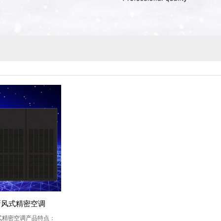
新风式精密空调
式精密空调产品特点：