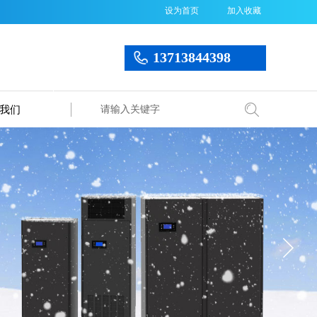
设为首页
加入收藏
13713844398
我们
搜索