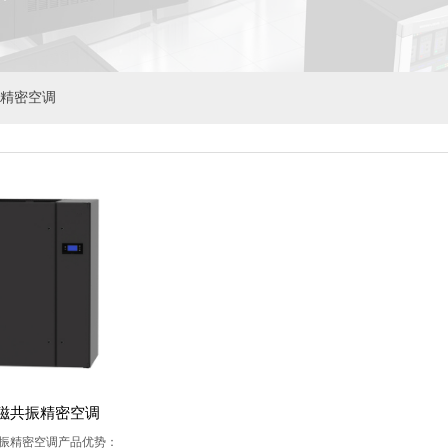
精密空调
磁共振精密空调
振精密空调产品优势：