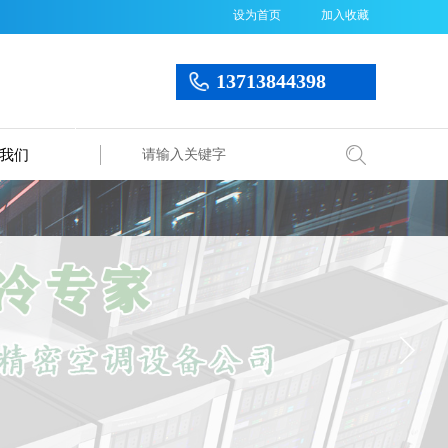
设为首页
加入收藏
13713844398
我们
搜索