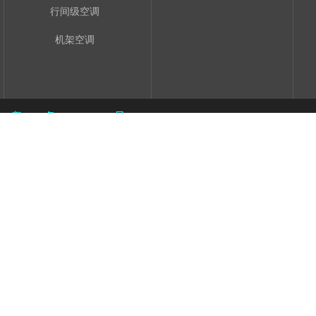
行间级空调
机架空调
粤ICP备11094402号
电梯控制柜
石屏豆腐