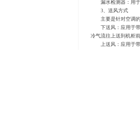
漏水检测器：用于监
3、送风方式
主要是针对空调的出
下送风：应用于带静
冷气流往上送到机柜
上送风：应用于带天
上前送风：应用于不
风，冷气流直接送到
水平送风：应用于空
收冷气冷却电子元器
上一篇：
你是如何区分
下一篇：
核磁共振机房