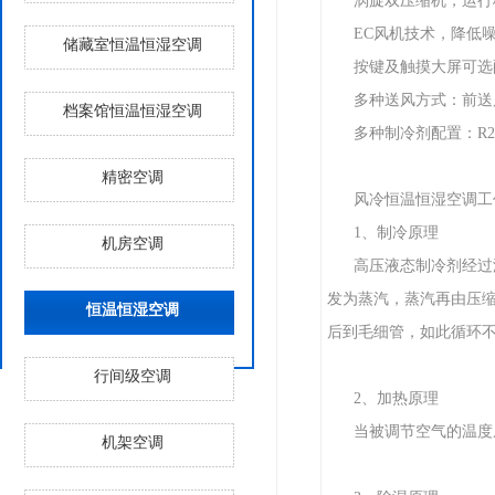
涡旋双压缩机，运行
EC风机技术，降低
储藏室恒温恒湿空调
按键及触摸大屏可选
多种送风方式：前送
档案馆恒温恒湿空调
多种制冷剂配置：R22a
精密空调
风冷恒温恒湿空调工
1、制冷原理
机房空调
高压液态制冷剂经过
发为蒸汽，蒸汽再由压缩
恒温恒湿空调
后到毛细管，如此循环不
行间级空调
2、加热原理
当被调节空气的温度
机架空调